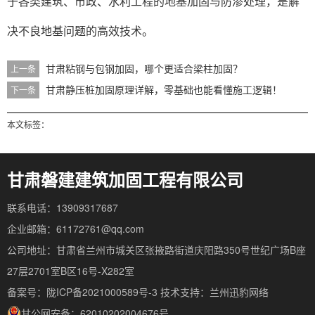
于各类建筑、市政、水利工程的地基加固与防渗处理，是解
决不良地基问题的高效技术。
甘肃粘钢与包钢加固，哪个更适合梁柱加固？
上一条
甘肃静压桩加固原理详解，零基础也能看懂施工逻辑！
下一条
本文标签：
甘肃磐建建筑加固工程有限公司
联系电话：13909317687
企业邮箱：61172761@qq.com
公司地址：甘肃省兰州市城关区张掖路街道庆阳路350号世纪广场B座
27层2701室B区16号-X282室
备案号：陇ICP备2021000589号-3
技术支持：
兰州迅豹网络
甘公网安备：62010202004676号