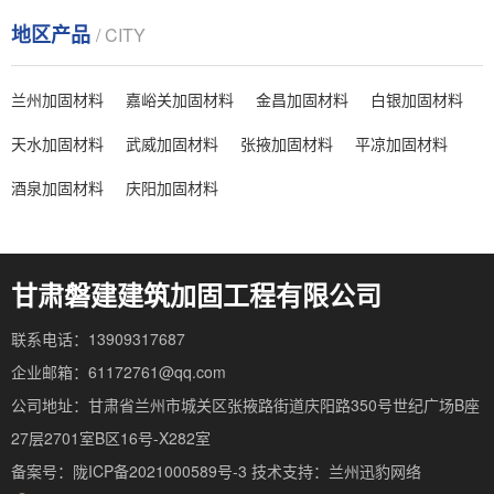
地区产品
/ CITY
兰州加固材料
嘉峪关加固材料
金昌加固材料
白银加固材料
天水加固材料
武威加固材料
张掖加固材料
平凉加固材料
酒泉加固材料
庆阳加固材料
甘肃磐建建筑加固工程有限公司
联系电话：13909317687
企业邮箱：61172761@qq.com
公司地址：甘肃省兰州市城关区张掖路街道庆阳路350号世纪广场B座
27层2701室B区16号-X282室
备案号：陇ICP备2021000589号-3
技术支持：
兰州迅豹网络