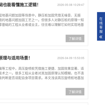
础也能看懂施工逻辑！
2026-05-08 10:29:47
程地基问题加固等场景中，静压桩加固凭借无噪音、无振
在
用的地基问题加固工艺之一。但很多人对静压桩的原理一知
线
零基础的工程从业者或业主，往往难以理解它如何实现地基
客
服
了解详情
原理与适用场景！
2026-04-09 15:53:05
强等工程中，高压旋喷桩凭借施工便捷、加固效果显著、适
技术之一。很多工程从业者对其加固原理认知模糊，也不清
准判断是否适配自身项目需求。本文浅谈高压旋喷桩地基加
了解详情