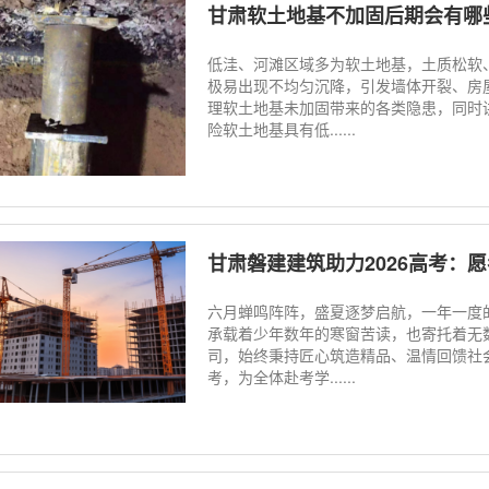
甘肃软土地基不加固后期会有哪
低洼、河滩区域多为软土地基，土质松软
极易出现不均匀沉降，引发墙体开裂、房
理软土地基未加固带来的各类隐患，同时
险软土地基具有低......
甘肃磐建建筑助力2026高考：愿考
六月蝉鸣阵阵，盛夏逐梦启航，一年一度
承载着少年数年的寒窗苦读，也寄托着无
司，始终秉持匠心筑造精品、温情回馈社会
考，为全体赴考学......