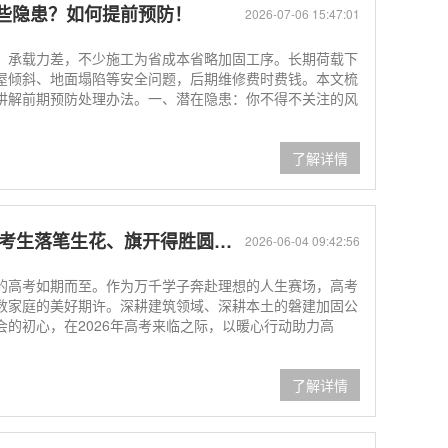
些隐患？如何提前预防！
2026-07-06 15:47:01
、承载力差，不少施工为省成本省略加固工序。长期荷载下
屋倾斜、地面塌陷等安全问题，后期维修费时费钱。本文梳
讲解前期预防处理办法。一、潜在隐患：你不得不关注的风
了解详情
生落笔生花、旗开得胜圆梦今夏！
2026-06-04 09:42:56
的高考如期而至。作为万千学子奔赴理想的人生赛场，高考
数家庭的美好期许。深耕建筑领域、深耕本土的磐建加固公
的初心，在2026年高考来临之际，以暖心行动助力高
了解详情