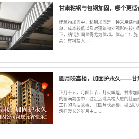
甘肃粘钢与包钢加固，哪个更适
建筑物加固中，粘钢加固是一种采用结构
单、成本较低以及对建筑物外观影响较小
下，粘钢加固显得尤为优越。优点：1. 施
高：材料投入......
圆月映高楼，加固护永久——甘
正月十五，月圆佳节，灯火辉煌。甘肃加
的圆满氛围中，驻足远眺高楼大厦的壮丽
工程的背后故事：【圆月映高楼，稳固护
筑在漫长的岁月中......