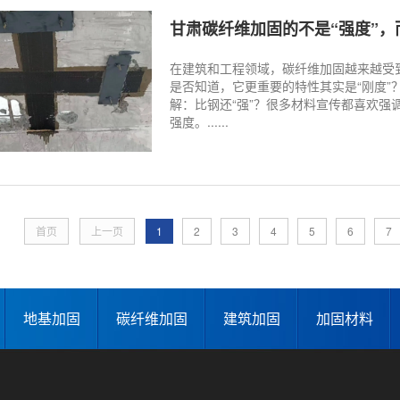
甘肃碳纤维加固的不是“强度”，
在建筑和工程领域，碳纤维加固越来越受
是否知道，它更重要的特性其实是“刚度
解：比钢还“强”？很多材料宣传都喜欢强调
强度。......
首页
上一页
1
2
3
4
5
6
7
地基加固
碳纤维加固
建筑加固
加固材料