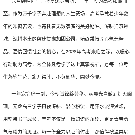
六月蝉鸣阵阵，盛夏逐梦启航，一年一度的高考如期而
至。作为万千学子奔赴理想的人生赛场，高考承载着少年数
年的寒窗苦读，也寄托着无数家庭的美好期许。深耕建筑领
域、深耕本土的磐建
甘肃加固公司
，始终秉持匠心筑造精
品、温情回馈社会的初心，在2026年高考来临之际，以暖心
行动助力高考，为全体赴考学子送上真挚祝福，愿每一位考
生落笔生花、旗开得胜，不负韶华、圆梦今夏。
十年寒窗磨一剑，今朝试锋绽芳华。从晨光熹微到灯火阑
珊，无数高三学子日夜深耕、潜心积淀，用汗水浇灌梦想，
用坚持书写成长。高考不仅是一场知识的角逐，更是青春勇
气与毅力的见证。每一份全力以赴的付出，都值得被温柔以