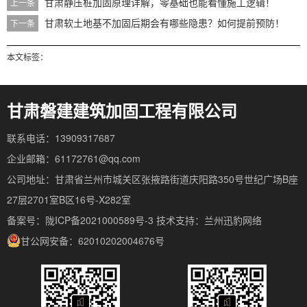
甘肃静压桩加固原理详解，零基础也能看懂施工逻辑！
上一条
甘肃软土地基不加固后期会有哪些隐患？如何提前预防！
下一条
本文标签：
甘肃磐建建筑加固工程有限公司
联系电话：13909317687
企业邮箱：61172761@qq.com
公司地址：甘肃省兰州市城关区张掖路街道庆阳路350号世纪广场B座
27层2701室B区16号-X282室
备案号：陇ICP备2021000589号-3
技术支持：
兰州迅豹网络
甘公网安备：62010202004676号