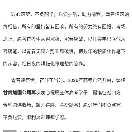
匠心筑梦，不负韶华；以爱护航，助力前程。磐建建筑始
终相信，所有的坚持皆有回响，所有的努力终有回报。考场
之上，愿各位考生从容沉稳、沉着应战，以扎实学识底气从
容落笔，以青春无畏之势乘风破浪，把数年的积累化作笔下
的从容，把日夜的耕耘化作理想的答卷。
青春逢盛世，奋斗正当时。2026年高考已然开启，磐建
甘肃加固公司
再次衷心祝愿全体高考学子：提笔征战四方，
合笔圆满收场，旗开得胜、金榜题名！愿少年们不负寒窗、
不负热爱，顺利奔赴理想学府。