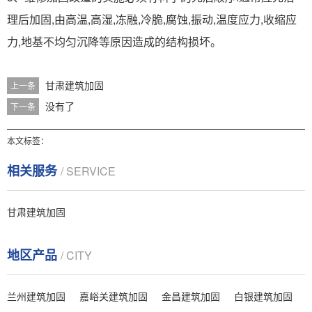
理后加固,由高温,高湿,冻融,冷脆,腐蚀,振动,温度应力,收缩应
力,地基不均匀沉降等原因造成的结构损坏。
甘肃建筑加固
上一条
没有了
下一条
本文标签：
相关服务
/ SERVICE
甘肃建筑加固
地区产品
/ CITY
兰州建筑加固
嘉峪关建筑加固
金昌建筑加固
白银建筑加固