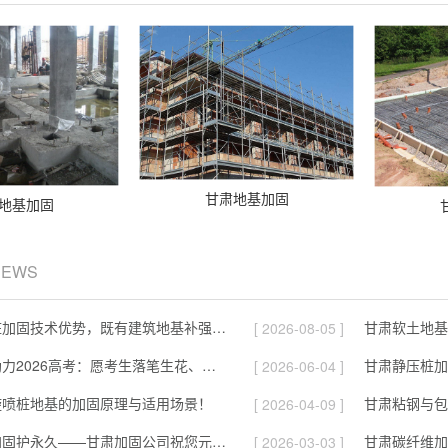
甘肃地基加固
地基加固
NEWS
甘肃浅谈静压桩加固技术优势，既有建筑地基补强施工要点！
[ 2026-08-05 ]
甘肃磐建建筑助力2026高考：愿考生落笔生花、旗开得胜圆梦今夏！
[ 2026-06-04 ]
旋喷桩地基的加固原理与适用场景！
甘肃粘钢与包
[ 2026-04-09 ]
圆月映高楼，加固护永久——甘肃加固公司祝您元宵快乐！
甘肃碳纤维加
[ 2026-03-03 ]