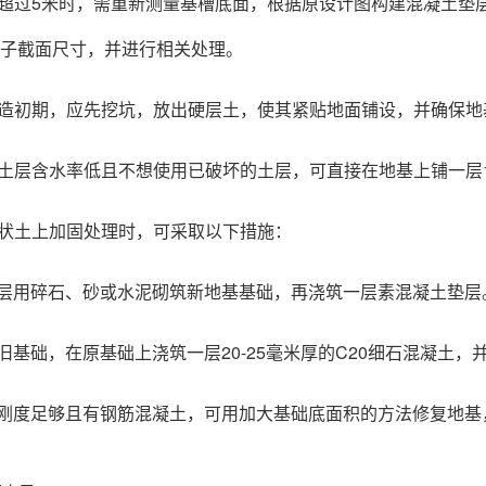
桩长超过5米时，需重新测量基槽底面，根据原设计图构建混凝土
子截面尺寸，并进行相关处理。
础建造初期，应先挖坑，放出硬层土，使其紧贴地面铺设，并确保
地基土层含水率低且不想使用已破坏的土层，可直接在地基上铺一层
在原状土上加固处理时，可采取以下措施：
层用碎石、砂或水泥砌筑新地基基础，再浇筑一层素混凝土垫层
旧基础，在原基础上浇筑一层20-25毫米厚的C20细石混凝土，
刚度足够且有钢筋混凝土，可用加大基础底面积的方法修复地基