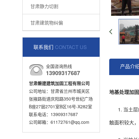
甘肃静力切割
甘肃建筑物纠偏
联系我们
CONTACT US
产品介
全国咨询热线
13909317687
甘肃磐建建筑加固工程有限公司
公司地址：甘肃省兰州市城关区
地基处理加固
张掖路街道庆阳路350号世纪广场
B座27层2701室B区16号-X282室
1. 当
联系电话：13909317687
公司邮箱：61172761@qq.com
触面积较大，