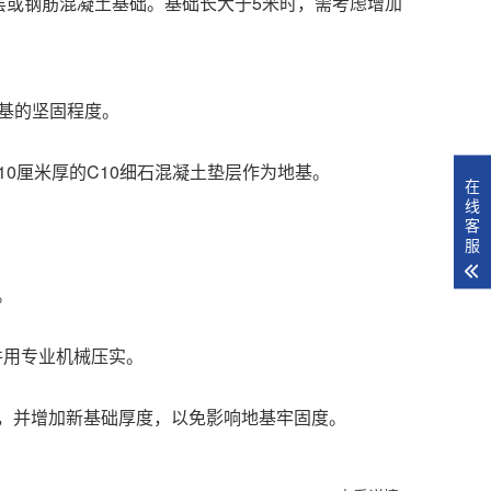
垫层或钢筋混凝土基础。基础长大于5米时，需考虑增加
地基的坚固程度。
10厘米厚的C10细石混凝土垫层作为地基。
在
线
客
服
。
并用专业机械压实。
，并增加新基础厚度，以免影响地基牢固度。