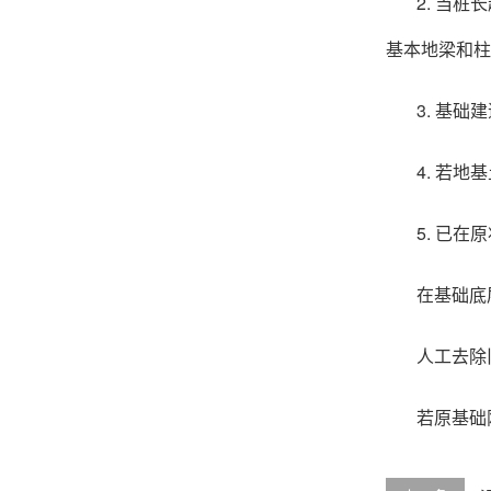
2. 当
基本地梁和柱
3. 基
4. 若
5. 已
在基础底
人工去除
若原基础